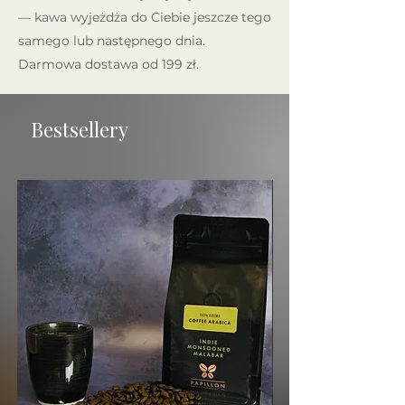
— kawa wyjeżdża do Ciebie jeszcze tego
samego lub następnego dnia.
Darmowa dostawa od 199 zł.
Bestsellery