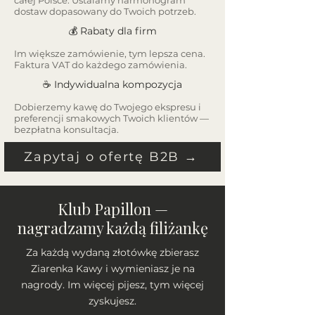
całej Polsce. Ustalamy harmonogram
dostaw dopasowany do Twoich potrzeb.
💰 Rabaty dla firm
Im większe zamówienie, tym lepsza cena.
Faktura VAT do każdego zamówienia.
☕ Indywidualna kompozycja
Dobierzemy kawę do Twojego ekspresu i
preferencji smakowych Twoich klientów —
bezpłatna konsultacja.
Zapytaj o ofertę B2B →
Klub Papillon —
nagradzamy każdą filiżankę
Za każdą wydaną złotówkę zbierasz
Ziarenka Kawy i wymieniasz je na
nagrody. Im więcej pijesz, tym więcej
zyskujesz.