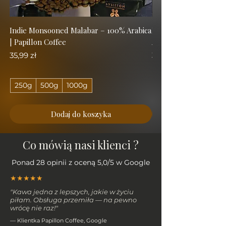
Indie Monsooned Malabar – 100% Arabica
Kolumbia Excelso Me
| Papillon Coffee
Arabica | Papillon Cof
Cena
Cena
35,99 zł
32,99 zł
250g
500g
1000g
250g
Dodaj do koszyka
Co mówią nasi klienci ?
Ponad 28 opinii z oceną 5,0/5 w Google
★★★★★
"Kawa jedna z lepszych, jakie w życiu
piłam. Obsługa przemiła — na pewno
wrócę nie raz!"
— Klientka Papillon Coffee, Google