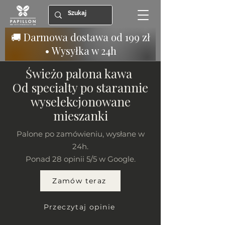
🚚 Darmowa dostawa od 199 zł
• Wysyłka w 24h
Świeżo palona kawa
Od specialty po starannie
wyselekcjonowane
mieszanki
Palone po zamówieniu, wysłane w
24h.
Ponad 28 opinii 5/5 w Google.
Zamów teraz
Przeczytaj opinie