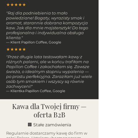
★★★★★
"Raj dla podniebienia to mało
powiedziane! Bogaty, wyrazisty smak i
aromat, starannie dobrana kompozycja
kaw. Jak dla mnie majstersztyk! Do tego
profesjonalna i indywidualna obsługa
klienta."
— Klient Papillon Coffee, Google
★★★★★
"Przez długie lata testowałam kawy z
różnych palarni, ale w końcu trafiłam na
Papillon Coffee i zakochałam się. Zawsze
świeża, o idealnym stopniu wypalenia —
po prostu perfekcyjna. Zaraziłam już wiele
osób tym smakiem i wszyscy są równie
zachwyceni!"
— Klientka Papillon Coffee, Google
Kawa dla Twojej firmy —
oferta B2B
🏢 Stałe zamówienia
Regularnie dostarczamy kawę do firm w