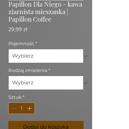
Papillon Dla Niego – kawa
ziarnista mieszanka |
Papillon Coffee
Cena
29,99 zł
Pojemność
*
Rodzaj zmielenia
*
Sztuk
*
Dodaj do koszyka