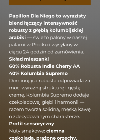
Papillon Dla Niego to wyrazisty
blend łączący intensywność
robusty z głębią kolumbijskiej
arabiki
— świeżo palony w naszej
palarni w Płocku i wysyłany w
ciągu 24 godzin od zamówienia.
Skład mieszanki
60% Robusta Indie Cherry AA
40% Kolumbia Supremo
Dominująca robusta odpowiada za
moc, wyraźną strukturę i gęstą
cremę. Kolumbia Supremo dodaje
czekoladowej głębi i harmonii —
razem tworzą solidną, męską kawę
o zdecydowanym charakterze.
Profil sensoryczny
Nuty smakowe:
ciemna
czekolada, prażone orzechy,