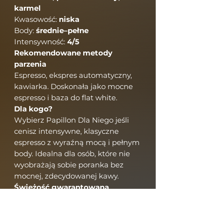
karmel
Kwasowość:
niska
Body:
średnie–pełne
Intensywność:
4/5
Rekomendowane metody
parzenia
Espresso, ekspres automatyczny,
kawiarka. Doskonała jako mocne
espresso i baza do flat white.
Dla kogo?
Wybierz Papillon Dla Niego jeśli
cenisz intensywne, klasyczne
espresso z wyraźną mocą i pełnym
body. Idealna dla osób, które nie
wyobrażają sobie poranka bez
mocnej, zdecydowanej kawy.
Świeżość gwarantowana
Każda kawa ziarnista w Papillon
Coffee jest palona po zamówieniu